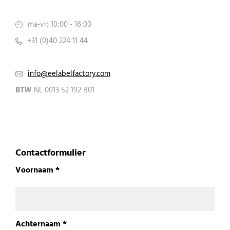
ma-vr: 10:00 - 16:00
+31 (0)40 224 11 44
info@eelabelfactory.com
BTW
NL 0013 52 192 B01
Contactformulier
Voornaam *
Achternaam *