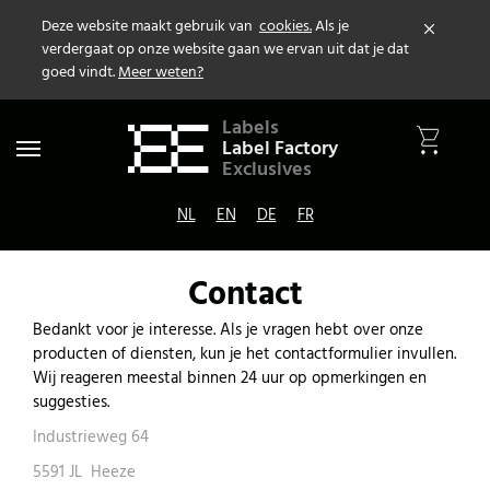
Deze website maakt gebruik van
cookies.
Als je
verdergaat op onze website gaan we ervan uit dat je dat
goed vindt.
Meer weten?
Labels
Label Factory
Toggle
Exclusives
navigation
NL
|
EN
|
DE
|
FR
Contact
Bedankt voor je interesse. Als je vragen hebt over onze
producten of diensten, kun je het contactformulier invullen.
Wij reageren meestal binnen 24 uur op opmerkingen en
suggesties.
Industrieweg 64
5591 JL Heeze